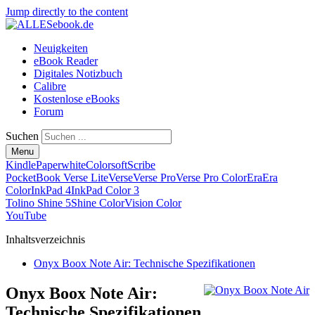
Jump directly to the content
Neuigkeiten
eBook Reader
Digitales Notizbuch
Calibre
Kostenlose eBooks
Forum
Suchen
Menu
Kindle
Paperwhite
Colorsoft
Scribe
PocketBook Verse Lite
Verse
Verse Pro
Verse Pro Color
Era
Era
Color
InkPad 4
InkPad Color 3
Tolino Shine 5
Shine Color
Vision Color
YouTube
Inhaltsverzeichnis
Onyx Boox Note Air: Technische Spezifikationen
Onyx Boox Note Air:
Technische Spezifikationen