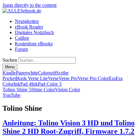
Jump directly to the content
Neuigkeiten
eBook Reader
Digitales Notizbuch
Calibre
Kostenlose eBooks
Forum
Suchen
Menu
Kindle
Paperwhite
Colorsoft
Scribe
PocketBook Verse Lite
Verse
Verse Pro
Verse Pro Color
Era
Era
Color
InkPad 4
InkPad Color 3
Tolino Shine 5
Shine Color
Vision Color
YouTube
Tolino Shine
Anleitung: Tolino Vision 3 HD und Tolino
Shine 2 HD Root-Zugriff, Firmware 1.7.2