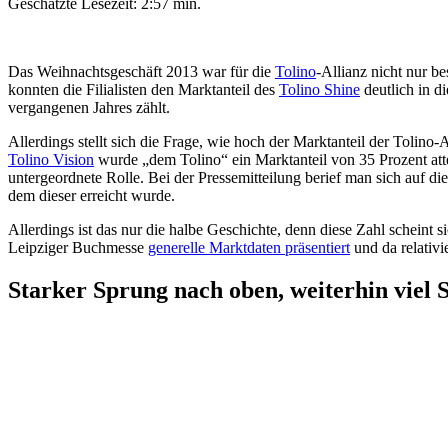
Geschätzte Lesezeit:
2:57 min.
Das Weihnachtsgeschäft 2013 war für die
Tolino
-Allianz nicht nur 
konnten die Filialisten den Marktanteil des
Tolino Shine
deutlich in d
vergangenen Jahres zählt.
Allerdings stellt sich die Frage, wie hoch der Marktanteil der Tolino
Tolino Vision
wurde „dem Tolino“ ein Marktanteil von 35 Prozent atte
untergeordnete Rolle. Bei der Pressemitteilung berief man sich auf 
dem dieser erreicht wurde.
Allerdings ist das nur die halbe Geschichte, denn diese Zahl scheint
Leipziger Buchmesse
generelle Marktdaten präsentiert
und da relativi
Starker Sprung nach oben, weiterhin viel 