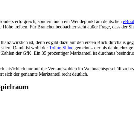
besonders erfolgreich, sondern auch ein Wendepunkt am deutschen
eBoo
ie Höhe treiben. Für Branchenbeobachter steht außer Frage, dass der 
-Allianz wirklich ist, denn es gibt dazu auf den ersten Blick durchaus 
stiert. Damit ist wohl der
Tolino Shine
gemeint – der bis dahin einzig
die Zahlen der GfK. Ein 35 prozentiger Marktanteil ist durchaus beein
 sich tatsächlich nur auf die Verkaufszahlen im Weihnachtsgeschäft zu
ert sich der genannte Marktanteil recht deutlich.
Spielraum