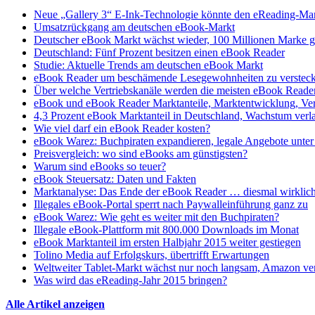
Neue „Gallery 3“ E-Ink-Technologie könnte den eReading-Mark
Umsatzrückgang am deutschen eBook-Markt
Deutscher eBook Markt wächst wieder, 100 Millionen Marke 
Deutschland: Fünf Prozent besitzen einen eBook Reader
Studie: Aktuelle Trends am deutschen eBook Markt
eBook Reader um beschämende Lesegewohnheiten zu verstec
Über welche Vertriebskanäle werden die meisten eBook Reader
eBook und eBook Reader Marktanteile, Marktentwicklung, Ve
4,3 Prozent eBook Marktanteil in Deutschland, Wachstum verl
Wie viel darf ein eBook Reader kosten?
eBook Warez: Buchpiraten expandieren, legale Angebote unt
Preisvergleich: wo sind eBooks am günstigsten?
Warum sind eBooks so teuer?
eBook Steuersatz: Daten und Fakten
Marktanalyse: Das Ende der eBook Reader … diesmal wirklich
Illegales eBook-Portal sperrt nach Paywalleinführung ganz zu
eBook Warez: Wie geht es weiter mit den Buchpiraten?
Illegale eBook-Plattform mit 800.000 Downloads im Monat
eBook Marktanteil im ersten Halbjahr 2015 weiter gestiegen
Tolino Media auf Erfolgskurs, übertrifft Erwartungen
Weltweiter Tablet-Markt wächst nur noch langsam, Amazon ver
Was wird das eReading-Jahr 2015 bringen?
Alle Artikel anzeigen