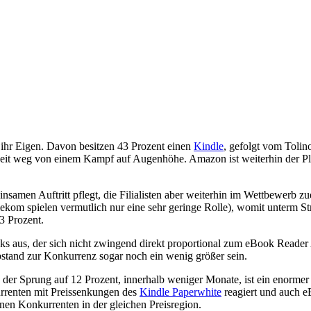
ihr Eigen. Davon besitzen 43 Prozent einen
Kindle
, gefolgt vom Tolin
 weit weg von einem Kampf auf Augenhöhe. Amazon ist weiterhin der Pla
samen Auftritt pflegt, die Filialisten aber weiterhin im Wettbewerb zu
ekom spielen vermutlich nur eine sehr geringe Rolle), womit unterm St
3 Prozent.
Books aus, der sich nicht zwingend direkt proportional zum eBook Read
bstand zur Konkurrenz sogar noch ein wenig größer sein.
n der Sprung auf 12 Prozent, innerhalb weniger Monate, ist ein enorme
urrenten mit Preissenkungen des
Kindle Paperwhite
reagiert und auch e
nen Konkurrenten in der gleichen Preisregion.