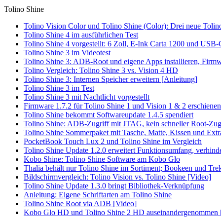
Tolino Shine
Tolino Vision Color und Tolino Shine (Color): Drei neue Toli
Tolino Shine 4 im ausführlichen Test
Tolino Shine 4 vorgestellt: 6 Zoll, E-Ink Carta 1200 und USB-
Tolino Shine 3 im Videotest
Tolino Shine 3: ADB-Root und eigene Apps installieren, Firm
Tolino Vergleich: Tolino Shine 3 vs. Vision 4 HD
Tolino Shine 3: Internen Speicher erweitern [Anleitung]
Tolino Shine 3 im Test
Tolino Shine 3 mit Nachtlicht vorgestellt
Firmware 1.7.2 für Tolino Shine 1 und Vision 1 & 2 erschienen
Tolino Shine bekommt Softwareupdate 1.4.5 spendiert
Tolino Shine: ADB-Zugriff mit JTAG, kein schneller Root-Zugri
Tolino Shine Sommerpaket mit Tasche, Matte, Kissen und Extr
PocketBook Touch Lux 2 und Tolino Shine im Vergleich
Tolino Shine Update 1.2.0 erweitert Funktionsumfang, verhinde
Kobo Shine: Tolino Shine Software am Kobo Glo
Thalia behält nur Tolino Shine im Sortiment; Bookeen und Trek
Bildschirmvergleich: Tolino Vision vs. Tolino Shine [Video]
Tolino Shine Update 1.3.0 bringt Bibliothek-Verknüpfung
Anleitung: Eigene Schriftarten am Tolino Shine
Tolino Shine Root via ADB [Video]
Kobo Glo HD und Tolino Shine 2 HD auseinandergenommen 