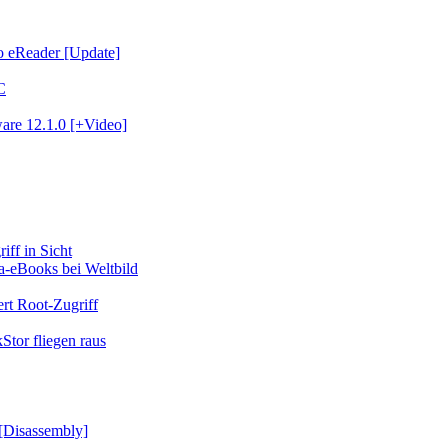
no eReader [Update]
C
ware 12.1.0 [+Video]
ff in Sicht
a-eBooks bei Weltbild
rt Root-Zugriff
Stor fliegen raus
[Disassembly]