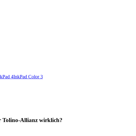
nkPad 4
InkPad Color 3
 Tolino-Allianz wirklich?