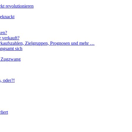
t revolutionieren
geknackt
ken?
 verkauft?
rkaufszahlen, Zielgruppen, Prognosen und mehr …
angsamt sich
er Zugzwang
, oder?!
liert