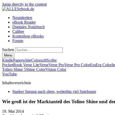
Jump directly to the content
Neuigkeiten
eBook Reader
Digitales Notizbuch
Calibre
Kostenlose eBooks
Forum
Suchen
Menu
Kindle
Paperwhite
Colorsoft
Scribe
PocketBook Verse Lite
Verse
Verse Pro
Verse Pro Color
Era
Era Color
I
Tolino Shine 5
Shine Color
Vision Color
YouTube
Inhaltsverzeichnis
Starker Sprung nach oben, weiterhin viel Spielraum
Wie groß ist der Marktanteil des Tolino Shine und der
19. Mai 2014