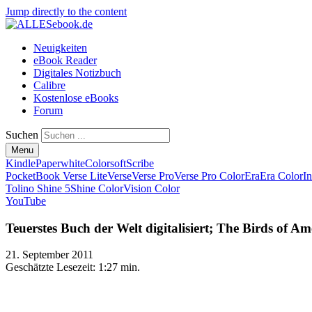
Jump directly to the content
Neuigkeiten
eBook Reader
Digitales Notizbuch
Calibre
Kostenlose eBooks
Forum
Suchen
Menu
Kindle
Paperwhite
Colorsoft
Scribe
PocketBook Verse Lite
Verse
Verse Pro
Verse Pro Color
Era
Era Color
I
Tolino Shine 5
Shine Color
Vision Color
YouTube
Teuerstes Buch der Welt digitalisiert; The Birds of Am
21. September 2011
Geschätzte Lesezeit:
1:27 min.