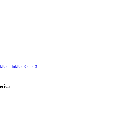
nkPad 4
InkPad Color 3
erica