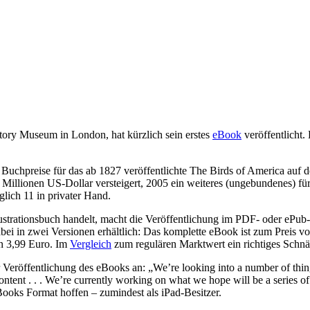
story Museum in London, hat kürzlich sein erstes
eBook
veröffentlicht.
Buchpreise für das ab 1827 veröffentlichte The Birds of America auf d
 Millionen US-Dollar versteigert, 2005 ein weiteres (ungebundenes) für
lich 11 in privater Hand.
ustrationsbuch handelt, macht die Veröffentlichung im PDF- oder ePub-
abei in zwei Versionen erhältlich: Das komplette eBook ist zum Preis v
on 3,99 Euro. Im
Vergleich
zum regulären Marktwert ein richtiges Schn
röffentlichung des eBooks an: „We’re looking into a number of things
ontent . . . We’re currently working on what we hope will be a series of r
ooks Format hoffen – zumindest als iPad-Besitzer.