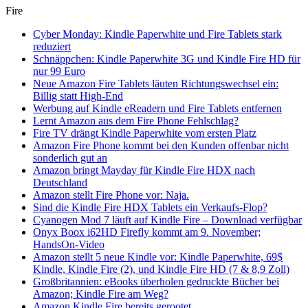
Fire
Cyber Monday: Kindle Paperwhite und Fire Tablets stark
reduziert
Schnäppchen: Kindle Paperwhite 3G und Kindle Fire HD für
nur 99 Euro
Neue Amazon Fire Tablets läuten Richtungswechsel ein:
Billig statt High-End
Werbung auf Kindle eReadern und Fire Tablets entfernen
Lernt Amazon aus dem Fire Phone Fehlschlag?
Fire TV drängt Kindle Paperwhite vom ersten Platz
Amazon Fire Phone kommt bei den Kunden offenbar nicht
sonderlich gut an
Amazon bringt Mayday für Kindle Fire HDX nach
Deutschland
Amazon stellt Fire Phone vor: Naja.
Sind die Kindle Fire HDX Tablets ein Verkaufs-Flop?
Cyanogen Mod 7 läuft auf Kindle Fire – Download verfügbar
Onyx Boox i62HD Firefly kommt am 9. November;
HandsOn-Video
Amazon stellt 5 neue Kindle vor: Kindle Paperwhite, 69$
Kindle, Kindle Fire (2), und Kindle Fire HD (7 & 8,9 Zoll)
Großbritannien: eBooks überholen gedruckte Bücher bei
Amazon; Kindle Fire am Weg?
Amazon Kindle Fire bereits gerootet