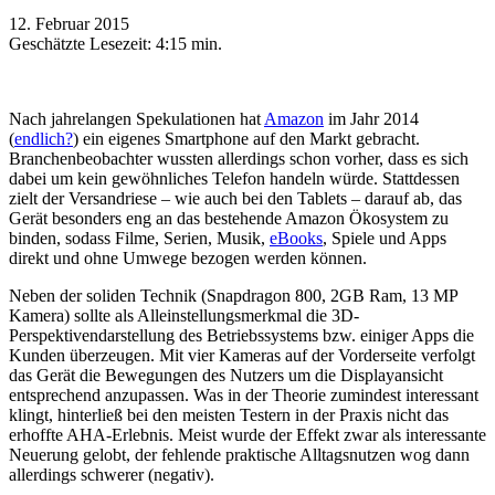
12. Februar 2015
Geschätzte Lesezeit:
4:15 min.
Nach jahrelangen Spekulationen hat
Amazon
im Jahr 2014
(
endlich?
) ein eigenes Smartphone auf den Markt gebracht.
Branchenbeobachter wussten allerdings schon vorher, dass es sich
dabei um kein gewöhnliches Telefon handeln würde. Stattdessen
zielt der Versandriese – wie auch bei den Tablets – darauf ab, das
Gerät besonders eng an das bestehende Amazon Ökosystem zu
binden, sodass Filme, Serien, Musik,
eBooks
, Spiele und Apps
direkt und ohne Umwege bezogen werden können.
Neben der soliden Technik (Snapdragon 800, 2GB Ram, 13 MP
Kamera) sollte als Alleinstellungsmerkmal die 3D-
Perspektivendarstellung des Betriebssystems bzw. einiger Apps die
Kunden überzeugen. Mit vier Kameras auf der Vorderseite verfolgt
das Gerät die Bewegungen des Nutzers um die Displayansicht
entsprechend anzupassen. Was in der Theorie zumindest interessant
klingt, hinterließ bei den meisten Testern in der Praxis nicht das
erhoffte AHA-Erlebnis. Meist wurde der Effekt zwar als interessante
Neuerung gelobt, der fehlende praktische Alltagsnutzen wog dann
allerdings schwerer (negativ).