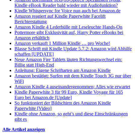
Kindle eBook Reader bald wieder mit Audiofunktion?
Kindle Whispersync for Voice nun auch bei Amazon.de
Amazon reagiert auf Kindle Paperwhite Facelift
Berichterstattung
Amazon Kindle 4 Lederhülle mit Leseleuchte Hands-On
Pottermore gibt Exklusivität auf, Harry Potter eBooks bei
Amazon erhältlich
Amazon verkauft 1 Million Kindle … pro Woche!
Blasse Schrift mit Kindle Update 5.7.2: Amazon wird Abhilfe
schaffen [UPDATE]
Neue Amazon Fire Tablets läuten Richtungswechsel ein:
Billig statt High-End
Anleitung: Eigene Schriftarten am Amazon Kindle
Amazon bestätigt: Surfen mit dem Kindle Touch 3G nur über
WiFi
Amazon Kindle 4 auseinandergenommen; Alles wie erwartet
Kindle Paperwhite 3 für 99 Euro, Kindle Voyage für 165
Euro bei Amazon.de [Update]
So funktioniert der Bildschirm des Amazon Kindle
Paperwhite [Video]
Kindle ohne Amazon, so geht’s und diese Einschränkungen
gibt es
Alle Artikel anzeigen