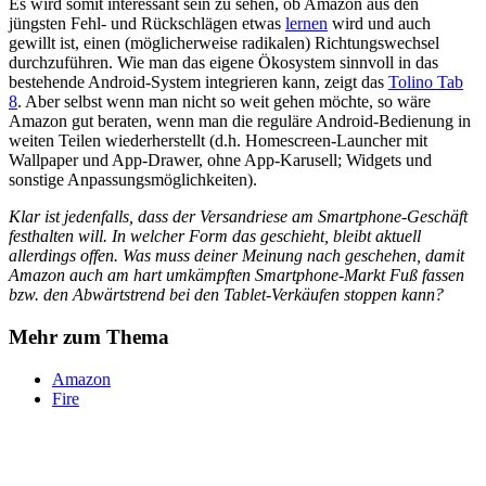
Es wird somit interessant sein zu sehen, ob Amazon aus den
jüngsten Fehl- und Rückschlägen etwas
lernen
wird und auch
gewillt ist, einen (möglicherweise radikalen) Richtungswechsel
durchzuführen. Wie man das eigene Ökosystem sinnvoll in das
bestehende Android-System integrieren kann, zeigt das
Tolino Tab
8
. Aber selbst wenn man nicht so weit gehen möchte, so wäre
Amazon gut beraten, wenn man die reguläre Android-Bedienung in
weiten Teilen wiederherstellt (d.h. Homescreen-Launcher mit
Wallpaper und App-Drawer, ohne App-Karusell; Widgets und
sonstige Anpassungsmöglichkeiten).
Klar ist jedenfalls, dass der Versandriese am Smartphone-Geschäft
festhalten will. In welcher Form das geschieht, bleibt aktuell
allerdings offen. Was muss deiner Meinung nach geschehen, damit
Amazon auch am hart umkämpften Smartphone-Markt Fuß fassen
bzw. den Abwärtstrend bei den Tablet-Verkäufen stoppen kann?
Mehr zum Thema
Amazon
Fire