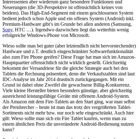
Interessenten aber wiederum ganz besondere Funktionen und
Neuerungen (die 3D-Perspektive ist offensichtlich keines von
beidem). Das High-End-Segment mit einem geschlossenen System
bedient jedoch schon Apple und ein offenes System (Android) inkl.
Premium-Hardware gibt’s im Grunde bei allen anderen (Samsung,
Sony
, HTC …). Irgendwo dazwischen liegt das weiterhin wenig
erfolgreiche Windows-Phone von Microsoft.
Wieso sollte man bei guter (aber letztendlich nicht hervorstechender)
Hardware und z.T. deutlich eingeschränkter Softwarefunktionalität
also zum Fire Phone greifen? Diese Frage hat man sich im Amazon-
Hauptquartier offensichtlich nicht wirklich gestellt. Gleichzeitig
bekommt der Versandriese für die gleiche Strategie auch bei den
Tablets die Rechnung präsentiert, denn die Verkaufszahlen sind laut
IDC-Analyse im Jahr 2014 drastisch zurückgegangen. Mit ein
Grund ist dabei ohne Zweifel die gewachsene Billig-Konkurrenz.
Viele kleine Hersteller bieten besonders günstige, aber gleichzeitig
ausreichend leistungsfähige Geräte mit offenem Android-System.
Als Amazon mit dem Fire-Tablets an den Start ging, war man selbst
der Preisbrecher – heute ist man das trotz des vergrößerten Tablet-
Sortiments nicht mehr bzw. nur noch sehr eingeschränkt. Auch hier
gilt: Wieso sollte man sich ein Fire Tablet kaufen, wenn man zu
einem ähnlichen Preis die unveränderte Android-Bedienung nutzen
kann?