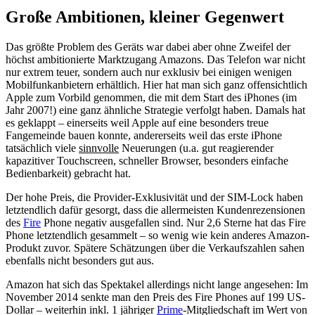
Große Ambitionen, kleiner Gegenwert
Das größte Problem des Geräts war dabei aber ohne Zweifel der
höchst ambitionierte Marktzugang Amazons. Das Telefon war nicht
nur extrem teuer, sondern auch nur exklusiv bei einigen wenigen
Mobilfunkanbietern erhältlich. Hier hat man sich ganz offensichtlich
Apple zum Vorbild genommen, die mit dem Start des iPhones (im
Jahr 2007!) eine ganz ähnliche Strategie verfolgt haben. Damals hat
es geklappt – einerseits weil Apple auf eine besonders treue
Fangemeinde bauen konnte, andererseits weil das erste iPhone
tatsächlich viele
sinnvolle
Neuerungen (u.a. gut reagierender
kapazitiver Touchscreen, schneller Browser, besonders einfache
Bedienbarkeit) gebracht hat.
Der hohe Preis, die Provider-Exklusivität und der SIM-Lock haben
letztendlich dafür gesorgt, dass die allermeisten Kundenrezensionen
des
Fire
Phone negativ ausgefallen sind. Nur 2,6 Sterne hat das Fire
Phone letztendlich gesammelt – so wenig wie kein anderes Amazon-
Produkt zuvor. Spätere Schätzungen über die Verkaufszahlen sahen
ebenfalls nicht besonders gut aus.
Amazon hat sich das Spektakel allerdings nicht lange angesehen: Im
November 2014 senkte man den Preis des Fire Phones auf 199 US-
Dollar – weiterhin inkl. 1 jähriger
Prime
-Mitgliedschaft im Wert von