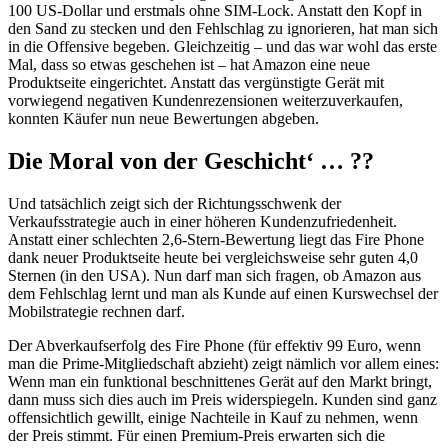
100 US-Dollar und erstmals ohne SIM-Lock. Anstatt den Kopf in
den Sand zu stecken und den Fehlschlag zu ignorieren, hat man sich
in die Offensive begeben. Gleichzeitig – und das war wohl das erste
Mal, dass so etwas geschehen ist – hat Amazon eine neue
Produktseite eingerichtet. Anstatt das vergünstigte Gerät mit
vorwiegend negativen Kundenrezensionen weiterzuverkaufen,
konnten Käufer nun neue Bewertungen abgeben.
Die Moral von der Geschicht‘ … ??
Und tatsächlich zeigt sich der Richtungsschwenk der
Verkaufsstrategie auch in einer höheren Kundenzufriedenheit.
Anstatt einer schlechten 2,6-Stern-Bewertung liegt das Fire Phone
dank neuer Produktseite heute bei vergleichsweise sehr guten 4,0
Sternen (in den USA). Nun darf man sich fragen, ob Amazon aus
dem Fehlschlag lernt und man als Kunde auf einen Kurswechsel der
Mobilstrategie rechnen darf.
Der Abverkaufserfolg des Fire Phone (für effektiv 99 Euro, wenn
man die Prime-Mitgliedschaft abzieht) zeigt nämlich vor allem eines:
Wenn man ein funktional beschnittenes Gerät auf den Markt bringt,
dann muss sich dies auch im Preis widerspiegeln. Kunden sind ganz
offensichtlich gewillt, einige Nachteile in Kauf zu nehmen, wenn
der Preis stimmt. Für einen Premium-Preis erwarten sich die