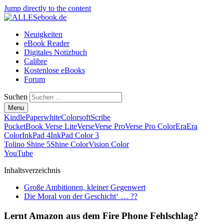
Jump directly to the content
Neuigkeiten
eBook Reader
Digitales Notizbuch
Calibre
Kostenlose eBooks
Forum
Suchen
Menu
Kindle
Paperwhite
Colorsoft
Scribe
PocketBook Verse Lite
Verse
Verse Pro
Verse Pro Color
Era
Era
Color
InkPad 4
InkPad Color 3
Tolino Shine 5
Shine Color
Vision Color
YouTube
Inhaltsverzeichnis
Große Ambitionen, kleiner Gegenwert
Die Moral von der Geschicht‘ … ??
Lernt Amazon aus dem Fire Phone Fehlschlag?