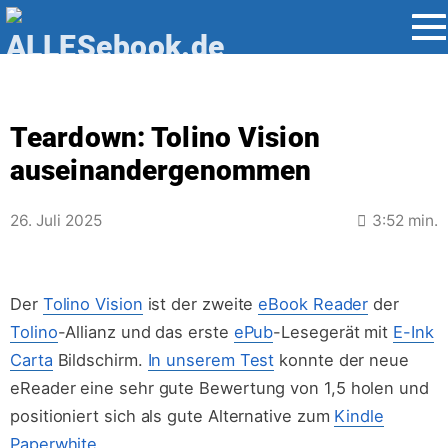
Jump
directly
to
Teardown: Tolino Vision
the
auseinandergenommen
content
26. Juli 2025
3:52 min.
Der
Tolino Vision
ist der zweite
eBook Reader
der
Tolino
-Allianz und das erste
ePub
-Lesegerät mit
E-Ink
Carta
Bildschirm.
In unserem Test
konnte der neue
eReader eine sehr gute Bewertung von 1,5 holen und
positioniert sich als gute Alternative zum
Kindle
Paperwhite
.