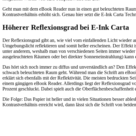
Geht man mit dem eBook Reader nun in einen gut beleuchteten Raum, is
Kontrastverhältnis erhöht sich. Genau hier setzt die E-Ink Carta Techn
Höherer Reflexionsgrad bei E-Ink Carta
Der Reflexionsgrad gibt an, wie viel vom einfallenden Licht wieder 
Umgebungslicht reflektieren und somit heller erscheinen. Der Effekt ist
unter anderem, weshalb man von verschiedenen Seiten immer wieder hö
ausgeleuchteten Räumen oder bei direkter Sonneneinstrahlung) kann
Das hört sich noch immer zu diffus und unverständlich an? Den Eff
schwach beleuchteten Raum geht. Während man die Schrift am eBook Rea
erklärt sich ebenfalls mit der Reflektivität. Die meisten bedruckten 
einem gängigen eBook Reader. Allerdings liegt der Reflexionsgrad von
Prozent geschluckt. Dabei spielt auch die Oberflächenbeschaffenheit e
Die Folge: Das Papier ist heller und in vielen Situationen besser ab
Kontrastverhältnis erreicht wird, dann lässt sich die Schrift von beid