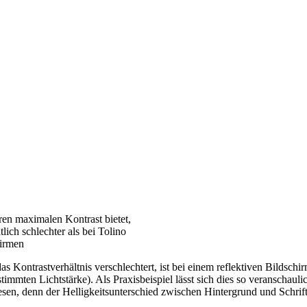
ren maximalen Kontrast bietet,
lich schlechter als bei Tolino
hirmen
Kontrastverhältnis verschlechtert, ist bei einem reflektiven Bildschir
 bestimmten Lichtstärke). Als Praxisbeispiel lässt sich dies so veranscha
n, denn der Helligkeitsunterschied zwischen Hintergrund und Schrift is