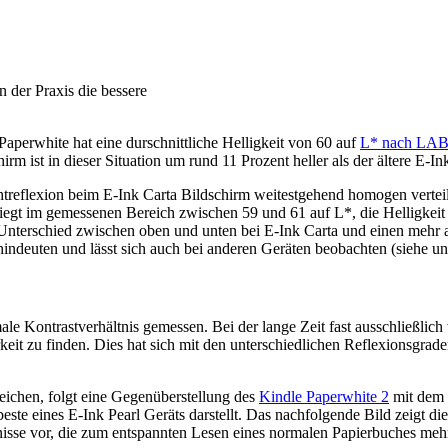
n der Praxis die bessere
aperwhite hat eine durschnittliche Helligkeit von 60 auf
L* nach LA
m ist in dieser Situation um rund 11 Prozent heller als der ältere E-In
ichtreflexion beim E-Ink Carta Bildschirm weitestgehend homogen vertei
 liegt im gemessenen Bereich zwischen 59 und 61 auf L*, die Helligkei
Unterschied zwischen oben und unten bei E-Ink Carta und einen mehr al
indeuten und lässt sich auch bei anderen Geräten beobachten (siehe un
ale Kontrastverhältnis gemessen. Bei der lange Zeit fast ausschließli
keit zu finden. Dies hat sich mit den unterschiedlichen Reflexionsgrad
leichen, folgt eine Gegenüberstellung des
Kindle Paperwhite 2
mit dem
este eines E-Ink Pearl Geräts darstellt. Das nachfolgende Bild zeigt di
isse vor, die zum entspannten Lesen eines normalen Papierbuches mehr 