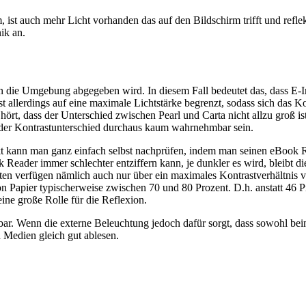
t auch mehr Licht vorhanden das auf den Bildschirm trifft und reflekti
ik an.
an die Umgebung abgegeben wird. In diesem Fall bedeutet das, dass E-
 allerdings auf eine maximale Lichtstärke begrenzt, sodass sich das Kontr
rt, dass der Unterschied zwischen Pearl und Carta nicht allzu groß is
 der Kontrastunterschied durchaus kaum wahrnehmbar sein.
ekt kann man ganz einfach selbst nachprüfen, indem man seinen eBook
der immer schlechter entziffern kann, je dunkler es wird, bleibt die P
Seiten verfügen nämlich auch nur über ein maximales Kontrastverhältnis 
 Papier typischerweise zwischen 70 und 80 Prozent. D.h. anstatt 46 Pr
ine große Rolle für die Reflexion.
lesbar. Wenn die externe Beleuchtung jedoch dafür sorgt, dass sowohl 
en Medien gleich gut ablesen.