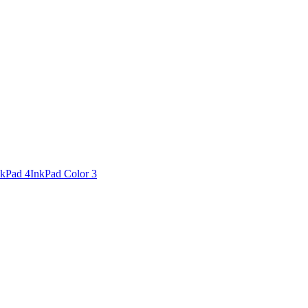
nkPad 4
InkPad Color 3