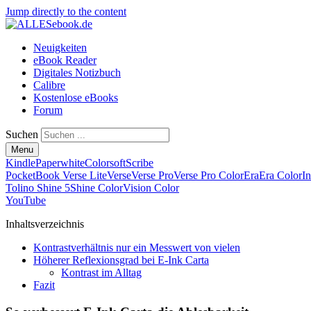
Jump directly to the content
Neuigkeiten
eBook Reader
Digitales Notizbuch
Calibre
Kostenlose eBooks
Forum
Suchen
Menu
Kindle
Paperwhite
Colorsoft
Scribe
PocketBook Verse Lite
Verse
Verse Pro
Verse Pro Color
Era
Era Color
I
Tolino Shine 5
Shine Color
Vision Color
YouTube
Inhaltsverzeichnis
Kontrastverhältnis nur ein Messwert von vielen
Höherer Reflexionsgrad bei E-Ink Carta
Kontrast im Alltag
Fazit