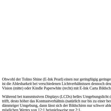
Obwohl der Tolino Shine (E-Ink Pearl) einen nur geringfügig geringe
ist die Ablesbarkeit bei verschiedenen Lichtverhältnissen dennoch deut
Vision (mitte) oder Kindle Paperwhite (recht) mit E-Ink Carta Bildsc
Während bei transmissiven Displays (LCDs) helles Umgebungslicht das 
trifft, desto höher das Kontrastverhältnis (natürlich nur bis zu einer
dämmriger Umgebung, dann lässt sich der Bildschirm nur schwer ablese
möglichen Wertes von 12:1 beispielsweise nur 2:1.