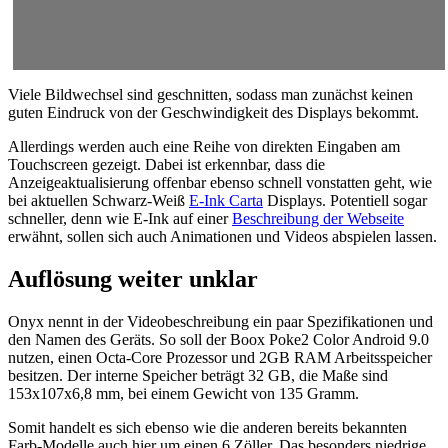
Viele Bildwechsel sind geschnitten, sodass man zunächst keinen
guten Eindruck von der Geschwindigkeit des Displays bekommt.
Allerdings werden auch eine Reihe von direkten Eingaben am
Touchscreen gezeigt. Dabei ist erkennbar, dass die
Anzeigeaktualisierung offenbar ebenso schnell vonstatten geht, wie
bei aktuellen Schwarz-Weiß
E-Ink Carta
Displays. Potentiell sogar
schneller, denn wie E-Ink auf einer
Beschreibung der Webseite
erwähnt, sollen sich auch Animationen und Videos abspielen lassen.
Auflösung weiter unklar
Onyx nennt in der Videobeschreibung ein paar Spezifikationen und
den Namen des Geräts. So soll der Boox Poke2 Color Android 9.0
nutzen, einen Octa-Core Prozessor und 2GB RAM Arbeitsspeicher
besitzen. Der interne Speicher beträgt 32 GB, die Maße sind
153x107x6,8 mm, bei einem Gewicht von 135 Gramm.
Somit handelt es sich ebenso wie die anderen bereits bekannten
Farb-Modelle auch hier um einen 6 Zöller. Das besonders niedrige