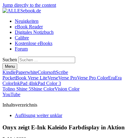
Jump directly to the content
Neuigkeiten
eBook Reader
Digitales Notizbuch
Calibre
Kostenlose eBooks
Forum
Suchen
Menu
Kindle
Paperwhite
Colorsoft
Scribe
PocketBook Verse Lite
Verse
Verse Pro
Verse Pro Color
Era
Era
Color
InkPad 4
InkPad Color 3
Tolino Shine 5
Shine Color
Vision Color
YouTube
Inhaltsverzeichnis
Auflösung weiter unklar
Onyx zeigt E-Ink Kaleido Farbdisplay in Aktion