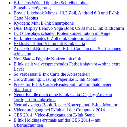
E-Ink JustWrite: Digitales Schreiben ohne
Eingabeverzögerung
Boyue Likebook Mimas: 10,3 Zoll, Android 6.0 und E-Ink
Carta Mobius
Kyocera: Mini E-Ink Smartphone
Dual-Display Lenovo Yoga Book C930 mit E-Ink Bildschirm
LCD-Displays schaden Proteinkonzentration im Auge
Earl: Interessantes 6-Zoll eInk Outdoor-Tablet
Exklusiv: Tolino Vision mit E-Ink Carta
Artatech InkBook geht mit E-Ink Carta an den Start, kennen
wir schon
NoteSlate – Digitale Notizen mit eInk
E Ink stellt vielversprechendes Farbdisplay vor – ohne extra
Layer
So verbessert E-Ink Carta die Ablesbarkeit
Crowdfunding: Dasung Paperlike E-Ink Monitor
Preise für E-Ink Carta eReader auf Talfahrt, bald neuer
Standard?
Neuer Kindle doch ohne E-Ink Carta Display, Amazon
korrigiert Produktseiten
Netronix zeigt eBook Reader Konzept und E-Ink Monitor
Videodurchgang bei E-Ink auf der Computex 2014
CES 2014: Video-Rundgang am E-Ink Stand
E Ink Holdings erstmals auf der CES 2014 – mit
Überraschungen!