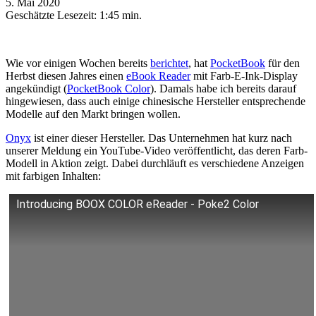
5. Mai 2020
Geschätzte Lesezeit:
1:45 min.
Wie vor einigen Wochen bereits
berichtet
, hat
PocketBook
für den
Herbst diesen Jahres einen
eBook Reader
mit Farb-E-Ink-Display
angekündigt (
PocketBook Color
). Damals habe ich bereits darauf
hingewiesen, dass auch einige chinesische Hersteller entsprechende
Modelle auf den Markt bringen wollen.
Onyx
ist einer dieser Hersteller. Das Unternehmen hat kurz nach
unserer Meldung ein YouTube-Video veröffentlicht, das deren Farb-
Modell in Aktion zeigt. Dabei durchläuft es verschiedene Anzeigen
mit farbigen Inhalten:
Introducing BOOX COLOR eReader - Poke2 Color