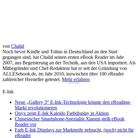
von
Chalid
Noch bevor Kindle und Tolino in Deutschland an den Start
gegangen sind, hat Chalid seinen ersten eBook Reader im Jahr
2007, aus Begeisterung an der Technik, aus den USA importiert. Als
Mitbegründer und Chef-Redakteur hat er seit der Gründung von
ALLESebook.de, im Jahr 2010, inzwischen über 100 eReader
zahlreicher Hersteller getestet.
Mehr erfahren
Anzeige
E-Ink
Neue „Gallery 3“ E-Ink-Technologie könnte den eReading-
Markt revolutionieren
Onyx zeigt E-Ink Kaleido Farbdisplay in Aktion
Chinesischer Smartphone-Spezialist Xiaomi stellt eBook
Reader vor
Farb E-Ink Displays zur Marktreife gebracht, (noch) nicht für
eReader