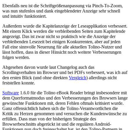
Ebenfalls neu ist die Schriftgrößenanpassung via Pinch-To-Zoom,
was nun stufenlos und dank eingeblendeter Anzeige sehr schnell
und intuitiv funktioniert.
Außerdem wurde die Kapitelanzeige der Leseapplikation verbessert.
Mit einem Klick werden die verbleibenden Seiten zum Kapitelende
angezeigt. Das ist zwar nicht so praktisch wie die Anzeige der
verbleibenden Lesezeit bei einigen Konkurrenten, aber auf jeden
Fall eine sinnvolle Neuerung für alle aktuellen Tolino-Nutzer und
lässt hoffen, dass in dieser Hinsicht noch weitere Verbesserungen
folgen werden.
Abgesehen davon wurde laut Changelog auch das
Scrollingverhalten im Browser und bei PDFs verbessert, was ich auf
den ersten Blick (und ohne direkten
Vergleich
) allerdings nicht
feststellen konnte.
Software
1.6.0 für die Tolino eBook Reader bringt insbesondere mit
dem Querformatmodus und den Verbesserungen des Browsers lange
gewünschte Funktionen mit, deren Fehlen oftmals kritisiert wurde.
Ganz offensichtlich haben sich die Tolino-Verantwortlichen die
Kritik zu Herzen genommen und versuchen die Kundenwünsche zu
erfüllen. Dass man von der bisherigen Strategie des
Browserbeschnitts abgerückt ist und die regulären Android-
Funktionen nun doch freigeschaltet hat, ist den Tolino-Partnern in