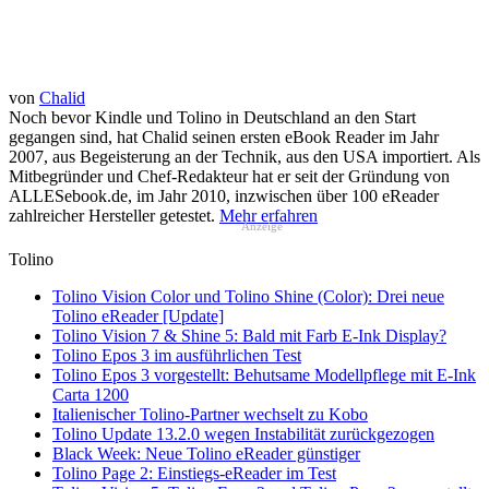
von
Chalid
Noch bevor Kindle und Tolino in Deutschland an den Start
gegangen sind, hat Chalid seinen ersten eBook Reader im Jahr
2007, aus Begeisterung an der Technik, aus den USA importiert. Als
Mitbegründer und Chef-Redakteur hat er seit der Gründung von
ALLESebook.de, im Jahr 2010, inzwischen über 100 eReader
zahlreicher Hersteller getestet.
Mehr erfahren
Anzeige
Tolino
Tolino Vision Color und Tolino Shine (Color): Drei neue
Tolino eReader [Update]
Tolino Vision 7 & Shine 5: Bald mit Farb E-Ink Display?
Tolino Epos 3 im ausführlichen Test
Tolino Epos 3 vorgestellt: Behutsame Modellpflege mit E-Ink
Carta 1200
Italienischer Tolino-Partner wechselt zu Kobo
Tolino Update 13.2.0 wegen Instabilität zurückgezogen
Black Week: Neue Tolino eReader günstiger
Tolino Page 2: Einstiegs-eReader im Test