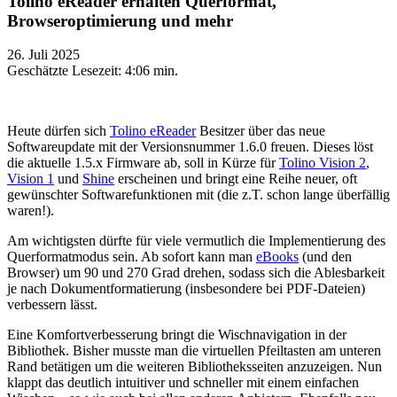
Tolino eReader erhalten Querformat,
Browseroptimierung und mehr
26. Juli 2025
Geschätzte Lesezeit:
4:06 min.
Heute dürfen sich
Tolino eReader
Besitzer über das neue
Softwareupdate mit der Versionsnummer 1.6.0 freuen. Dieses löst
die aktuelle 1.5.x Firmware ab, soll in Kürze für
Tolino Vision 2
,
Vision 1
und
Shine
erscheinen und bringt eine Reihe neuer, oft
gewünschter Softwarefunktionen mit (die z.T. schon lange überfällig
waren!).
Am wichtigsten dürfte für viele vermutlich die Implementierung des
Querformatmodus sein. Ab sofort kann man
eBooks
(und den
Browser) um 90 und 270 Grad drehen, sodass sich die Ablesbarkeit
je nach Dokumentformatierung (insbesondere bei PDF-Dateien)
verbessern lässt.
Eine Komfortverbesserung bringt die Wischnavigation in der
Bibliothek. Bisher musste man die virtuellen Pfeiltasten am unteren
Rand betätigen um die weiteren Bibliotheksseiten anzuzeigen. Nun
klappt das deutlich intuitiver und schneller mit einem einfachen