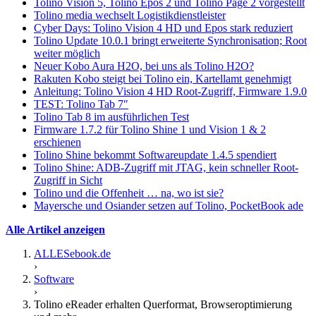
Tolino Vision 5, Tolino Epos 2 und Tolino Page 2 vorgestellt
Tolino media wechselt Logistikdienstleister
Cyber Days: Tolino Vision 4 HD und Epos stark reduziert
Tolino Update 10.0.1 bringt erweiterte Synchronisation; Root
weiter möglich
Neuer Kobo Aura H2O, bei uns als Tolino H2O?
Rakuten Kobo steigt bei Tolino ein, Kartellamt genehmigt
Anleitung: Tolino Vision 4 HD Root-Zugriff, Firmware 1.9.0
TEST: Tolino Tab 7″
Tolino Tab 8 im ausführlichen Test
Firmware 1.7.2 für Tolino Shine 1 und Vision 1 & 2
erschienen
Tolino Shine bekommt Softwareupdate 1.4.5 spendiert
Tolino Shine: ADB-Zugriff mit JTAG, kein schneller Root-
Zugriff in Sicht
Tolino und die Offenheit … na, wo ist sie?
Mayersche und Osiander setzen auf Tolino, PocketBook ade
Alle Artikel anzeigen
ALLESebook.de
›
Software
›
Tolino eReader erhalten Querformat, Browseroptimierung