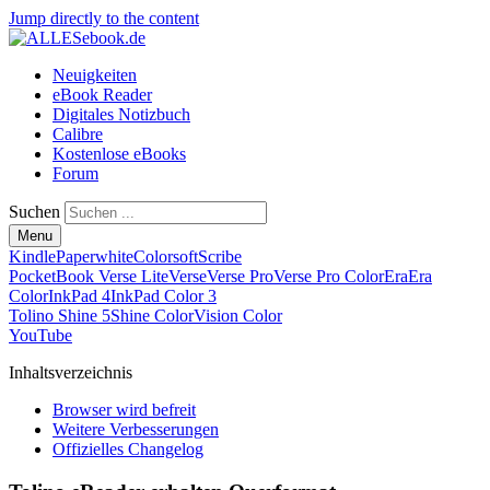
Jump directly to the content
Neuigkeiten
eBook Reader
Digitales Notizbuch
Calibre
Kostenlose eBooks
Forum
Suchen
Menu
Kindle
Paperwhite
Colorsoft
Scribe
PocketBook Verse Lite
Verse
Verse Pro
Verse Pro Color
Era
Era
Color
InkPad 4
InkPad Color 3
Tolino Shine 5
Shine Color
Vision Color
YouTube
Inhaltsverzeichnis
Browser wird befreit
Weitere Verbesserungen
Offizielles Changelog