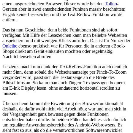
einen ausgezeichneten Browser. Dieser wurde bei den
Tolino
-
Geräten aber in zwei entscheidenden Punkten massiv beschnitten:
Es gab keine Lesezeichen und die Text-Reflow-Funktion wurde
entfernt.
Das ist nun Geschichte, denn beide Funktionen sind ab sofort
verfügbar. Mit Hilfe der Lesezeichen kann man beliebte Webseiten
abspeichern und mit wenigen Klicks aufrufen. Das ist für Nutzer der
Onleihe
ebenso praktisch wie für Personen die in anderen eBook-
Shops direkt am Gerät einkaufen möchten oder regelmäßig
Nachrichtenseiten abrufen.
Letzteres macht nun dank der Text-Reflow-Funktion auch deutlich
mehr Sinn, denn sobald die Webseitenanzeige per Pinch-To-Zoom
vergrößert wird, passt sich die Textanzeige an die Breite des
Bildschirms an. So kann man auch längere Textpassagen bequem
am E-Ink Display lesen, ohne andauernd horizontal scrollen zu
müssen.
Überraschend kommt die Erweiterung der Browserfunktionalität
deshalb, da dafür wohl nicht viel Arbeit nötig war und man sich in
der Vergangenheit ganz bewusst gegen diese Funktionen
entschieden haben dürfte. In beiden Fällen handelt es sich nämlich
um reguläre Anwendungsbereiche des Android-Webrowsers. Es
sieht fast so aus, als ob die verantwortlichen Softwareentwickler