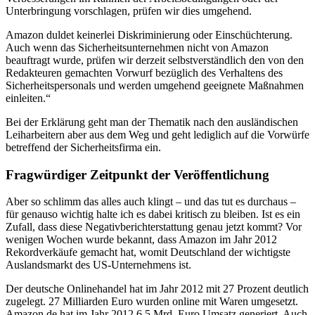
Unterbringung vorschlagen, prüfen wir dies umgehend.
Amazon duldet keinerlei Diskriminierung oder Einschüchterung.
Auch wenn das Sicherheitsunternehmen nicht von Amazon
beauftragt wurde, prüfen wir derzeit selbstverständlich den von den
Redakteuren gemachten Vorwurf bezüglich des Verhaltens des
Sicherheitspersonals und werden umgehend geeignete Maßnahmen
einleiten.“
Bei der Erklärung geht man der Thematik nach den ausländischen
Leiharbeitern aber aus dem Weg und geht lediglich auf die Vorwürfe
betreffend der Sicherheitsfirma ein.
Fragwürdiger Zeitpunkt der Veröffentlichung
Aber so schlimm das alles auch klingt – und das tut es durchaus –
für genauso wichtig halte ich es dabei kritisch zu bleiben. Ist es ein
Zufall, dass diese Negativberichterstattung genau jetzt kommt? Vor
wenigen Wochen wurde bekannt, dass Amazon im Jahr 2012
Rekordverkäufe gemacht hat, womit Deutschland der wichtigste
Auslandsmarkt des US-Unternehmens ist.
Der deutsche Onlinehandel hat im Jahr 2012 mit 27 Prozent deutlich
zugelegt. 27 Milliarden Euro wurden online mit Waren umgesetzt.
Amazon.de hat im Jahr 2012 6,5 Mrd. Euro Umsatz generiert. Auch