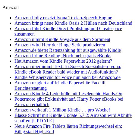
Amazon
Amazon Polly ersetzt Ivona Text-to-Speech Engine
Amazon bringt neue Kindle Oasis 2 Hüllen nach Deutschland
Amazon führt Kindle Direct Publishing und Createspace
zusammen
Amazon nimmt Kindle Voyage aus dem Sortiment
Amazon wird Herr der Ringe Serie produzieren
Amazon.de bietet Ratenzahlung für ausgewählte Kindle
Amazon Prime Reading: Noch mehr gratis eBooks
Hat Amazon vom Kindle Paperwhite 2012 gelernt?
Amazon übernimmt Text-To-Speech Spezialisten Ivona;
Kindle eBook Reader bald wieder mit Audiofunktion?
Kindle Whispersync for Voice nun auch bei Amazon.de
Amazon reagiert auf Kindle Paperwhite Facelift
Berichterstattung
Amazon Kindle 4 Lederhülle mit Leseleuchte Hands-On
Pottermore gibt Exklusivität auf, Harry Potter eBooks bei
Amazon erhältlich
Amazon verkauft 1 Million Kindle … pro Woche!
Blasse Schrift mit Kindle Update 5.7.2: Amazon wird Abhilfe
schaffen [UPDATE]
Neue Amazon Fire Tablets läuten Richtungswechsel ein:
Billig statt High-End