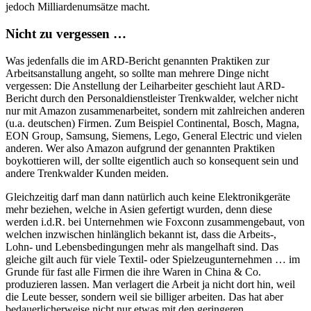
jedoch Milliardenumsätze macht.
Nicht zu vergessen …
Was jedenfalls die im ARD-Bericht genannten Praktiken zur
Arbeitsanstallung angeht, so sollte man mehrere Dinge nicht
vergessen: Die Anstellung der Leiharbeiter geschieht laut ARD-
Bericht durch den Personaldienstleister Trenkwalder, welcher nicht
nur mit Amazon zusammenarbeitet, sondern mit zahlreichen anderen
(u.a. deutschen) Firmen. Zum Beispiel Continental, Bosch, Magna,
EON Group, Samsung, Siemens, Lego, General Electric und vielen
anderen. Wer also Amazon aufgrund der genannten Praktiken
boykottieren will, der sollte eigentlich auch so konsequent sein und
andere Trenkwalder Kunden meiden.
Gleichzeitig darf man dann natürlich auch keine Elektronikgeräte
mehr beziehen, welche in Asien gefertigt wurden, denn diese
werden i.d.R. bei Unternehmen wie Foxconn zusammengebaut, von
welchen inzwischen hinlänglich bekannt ist, dass die Arbeits-,
Lohn- und Lebensbedingungen mehr als mangelhaft sind. Das
gleiche gilt auch für viele Textil- oder Spielzeugunternehmen … im
Grunde für fast alle Firmen die ihre Waren in China & Co.
produzieren lassen. Man verlagert die Arbeit ja nicht dort hin, weil
die Leute besser, sondern weil sie billiger arbeiten. Das hat aber
bedauerlicherweise nicht nur etwas mit den geringeren