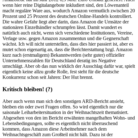
wenn hier reine Digitalangebote inkludiert sind, den Löwenanteil
macht reguläre Ware aus, wodurch Amazon vermutlich zwischen 20
Prozent und 25 Prozent des deutschen Online-Handels kontrolliert.
Die wahre Gefahr liegt aber darin, dass Amazon die Umsätze der
stationären Einzelhändler schrumpfen lässt. Damit wundert es
natürlich auch nicht, wenn sich verschiedene Institutionen, Vereine,
Verlage usw. gegen Amazon zusammentun und die Gegnerschaft
wächst. Ich will nicht unterstellen, dass dies hier passiert ist, aber es
mutet schon eigenartig an, dass die Berichterstattung bzgl. Amazon
kurz nach (erstmaligem) Bekanntwerden (sehr guter) offizieller
Unternehmenszahlen für Deutschland deratig ins Negative
umschlägt. Aber ob das nun wirklich der Ausschlag dafür war, spielt
eigentlich keine allzu große Rolle, fest steht für die deutsche
Konkurrenz schon seit Jahren: Der Hut brennt.
Kritisch bleiben! (?)
Aber auch wenn man sich den sonstigen ARD-Bericht ansieht,
bleiben ein oder zwei Fragen offen. So wird eigentlich nur die
saisonale Leiharbeitersituation in der Weihnachtszeit thematisiert.
Abgesehen von den im Bericht erwähnten mangelhaften Wohn- und
Lebensbedingungen, sollte es eigentlich nicht überraschend
kommen, dass Amazon diese Arbeitnehmer nach dem
Weihnachtsgeschäft zum Großteil nicht hält. Dazu ist der