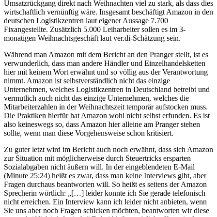
Umsatzrückgang direkt nach Weihnachten viel zu stark, als dass dies
wirtschaftlich vernünftig wäre. Insgesamt beschäftigt Amazon in den
deutschen Logistikzentren laut eigener Aussage 7.700
Fixangestellte. Zusätzlich 5.000 Leiharbeiter sollen es im 3-
monatigen Weihnachtsgeschäft laut ver.di-Schätzung sein.
Während man Amazon mit dem Bericht an den Pranger stellt, ist es
verwunderlich, dass man andere Händler und Einzelhandelsketten
hier mit keinem Wort erwähnt und so völlig aus der Verantwortung
nimmt. Amazon ist selbstverständlich nicht das einzige
Unternehmen, welches Logistikzentren in Deutschland betreibt und
vermutlich auch nicht das einzige Unternehmen, welches die
Mitarbeiterzahlen in der Weihnachtszeit temporär aufstocken muss.
Die Praktiken hierfür hat Amazon wohl nicht selbst erfunden. Es ist
also keineswegs so, dass Amazon hier alleine am Pranger stehen
sollte, wenn man diese Vorgehensweise schon kritisiert.
Zu guter letzt wird im Bericht auch noch erwähnt, dass sich Amazon
zur Situation mit möglicherweise durch Steuertricks ersparten
Sozialabgaben nicht äußern will. In der eingeblendeten E-Mail
(Minute 25:24) heißt es zwar, dass man keine Interviews gibt, aber
Fragen durchaus beantworten will. So heißt es seitens der Amazon
Sprecherin wörtlich: „[…] leider konnte ich Sie gerade telefonisch
nicht erreichen. Ein Interview kann ich leider nicht anbieten, wenn
Sie uns aber noch Fragen schicken möchten, beantworten wir diese