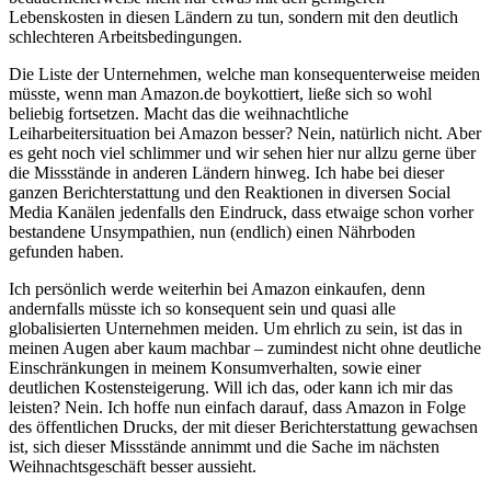
Lebenskosten in diesen Ländern zu tun, sondern mit den deutlich
schlechteren Arbeitsbedingungen.
Die Liste der Unternehmen, welche man konsequenterweise meiden
müsste, wenn man Amazon.de boykottiert, ließe sich so wohl
beliebig fortsetzen. Macht das die weihnachtliche
Leiharbeitersituation bei Amazon besser? Nein, natürlich nicht. Aber
es geht noch viel schlimmer und wir sehen hier nur allzu gerne über
die Missstände in anderen Ländern hinweg. Ich habe bei dieser
ganzen Berichterstattung und den Reaktionen in diversen Social
Media Kanälen jedenfalls den Eindruck, dass etwaige schon vorher
bestandene Unsympathien, nun (endlich) einen Nährboden
gefunden haben.
Ich persönlich werde weiterhin bei Amazon einkaufen, denn
andernfalls müsste ich so konsequent sein und quasi alle
globalisierten Unternehmen meiden. Um ehrlich zu sein, ist das in
meinen Augen aber kaum machbar – zumindest nicht ohne deutliche
Einschränkungen in meinem Konsumverhalten, sowie einer
deutlichen Kostensteigerung. Will ich das, oder kann ich mir das
leisten? Nein. Ich hoffe nun einfach darauf, dass Amazon in Folge
des öffentlichen Drucks, der mit dieser Berichterstattung gewachsen
ist, sich dieser Missstände annimmt und die Sache im nächsten
Weihnachtsgeschäft besser aussieht.