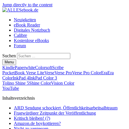
Jump directly to the content
Neuigkeiten
eBook Reader
Digitales Notizbuch
Calibre
Kostenlose eBooks
Forum
Suchen
Menu
Kindle
Paperwhite
Colorsoft
Scribe
PocketBook Verse Lite
Verse
Verse Pro
Verse Pro Color
Era
Era
Color
InkPad 4
InkPad Color 3
Tolino Shine 5
Shine Color
Vision Color
YouTube
Inhaltsverzeichnis
ARD Sendung schockiert, Öffentlichkeitsarbeitsalbtraum
Fragwürdiger Zeitpunkt der Veröffentlichung
Kritisch bleiben! (?)
Amazon.de boykottieren?
Nicht zu vergessen …