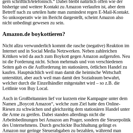
gern schriftlich/telefonisch.“ Dabei bleibt natürlich offen wie der
bisherige und weitere Kontakt zu Amazon verlaufen ist, aber dem
Betreff nach zu urteilen hatte man zumindest regen E-Mail-Kontakt.
So unkooperativ wie im Bericht dargestellt, scheint Amazon also
nicht unbedingt gewesen zu sein.
Amazon.de boykottieren?
Nicht allzu verwunderlich kommt die rasche (negative) Reaktion im
Internet und in Social Media Netzwerken. Neben zahlreichen
Kritiken wird da auch zum Boykott gegen Amazon aufgerufen. Neu
ist die Forderung nicht. Schon mehrmals und von verschiedenen
Seiten gab es die Aufforderung im stationären, örtlichen Handel zu
kaufen. Hauptsächlich weil man damit die heimische Wirtschaft
unterstützt, aber auch weil man damit den Sozialraum bewahrt,
welcher durch die Einzelhändler mitgestaltet wird – so z.B. die
Leitlinie von Buy Local.
Auch in Großbritannien lief vor kurzem eine Kampagne unter dem
Namen „Boycott Amazon“, welche zum Ziel hatte den Online-
Riesen zu schwächen und gleichzeitig dem stationären Handel unter
die Arme zu greifen. Dabei standen allerdings nicht die
Arbeitsbedinungen bei Amazon am Prager, sondern die Steuerpolitik
des Unternehmens. Durch geschickte Buchhaltung gelingt es
Amazon nur geringe Steuerabgaben zu bezahlen, während man