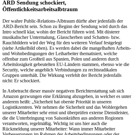
ARD Sendung schockiert,
Öffentlichkeitsarbeitsalbtraum
Der wahre Public-Relations-Albtraum dürfte aber jedenfalls der
ARD-Bericht sein. Schon zu Beginn der Sendung wird durch das
Intro schnell klar, wohin der Bericht führen wird. Mit düsterer
musikalischer Untermalung, Glasscherben und Schatten- bzw.
Rauchbildern wird der Weg für den weiteren Verlauf festgelegt
(siehe Artikelbild oben). Es werden dabei die mangelhaften Arbeits-
und Wohnbedingungen der Leiharbeiter thematisiert, welche
offenbar zum Großteil aus Spanien, Polen und anderen durch
Arbeitslosigkeit gebeutelten EU-Ländern stammen, ebenso wie die
Security, welche angeblich Verbindungen zu rechtsradikalen
Gruppen unterhält. Die Wirkung verfehlt der Bericht jedenfalls
nicht: Er schockiert.
In Anbetracht dieser massiv negativen Berichterstattung sah sich
Amazon gezwungen eine Erklärung abzugeben, in welcher es unter
anderem heißt: „Sicherheit hat oberste Priorität in unseren
Logistikzentren. Wir nehmen die Sicherheit und das Wohlergehen
unserer Mitarbeiter sehr ernst und überprüfen externe Dienstleister,
die die Unterbringung von Saisonkräften aus anderen Regionen
verantworten, regelmäßig. Wichtig ist uns hier auch die
Rückmeldung unserer Mitarbeiter: Wann immer Mitarbeiter
Verbesserungen im Rahmen der Arbeitsbedingungen oder der