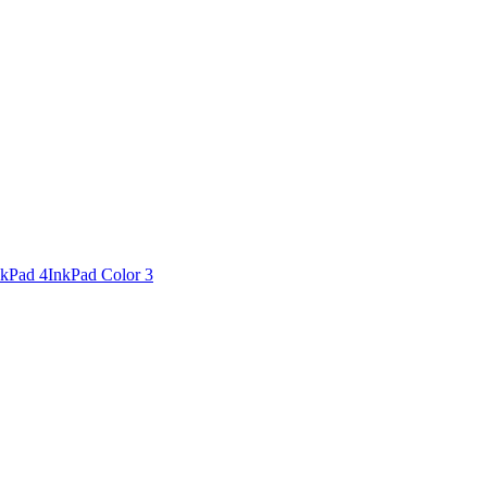
nkPad 4
InkPad Color 3