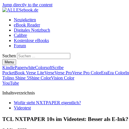
Jump directly to the content
Neuigkeiten
eBook Reader
Digitales Notizbuch
Calibre
Kostenlose eBooks
Forum
Suchen
Menu
Kindle
Paperwhite
Colorsoft
Scribe
PocketBook Verse Lite
Verse
Verse Pro
Verse Pro Color
Era
Era Color
I
Tolino Shine 5
Shine Color
Vision Color
YouTube
Inhaltsverzeichnis
Wofür steht NXTPAPER eigentlich?
Videotest
TCL NXTPAPER 10s im Videotest: Besser als E-Ink?