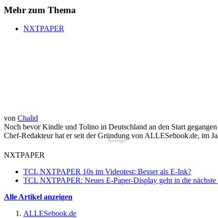
Mehr zum Thema
NXTPAPER
von
Chalid
Noch bevor Kindle und Tolino in Deutschland an den Start gegangen 
Chef-Redakteur hat er seit der Gründung von ALLESebook.de, im Jahr
Anzeige
NXTPAPER
TCL NXTPAPER 10s im Videotest: Besser als E-Ink?
TCL NXTPAPER: Neues E-Paper-Display geht in die nächs
Alle Artikel anzeigen
ALLESebook.de