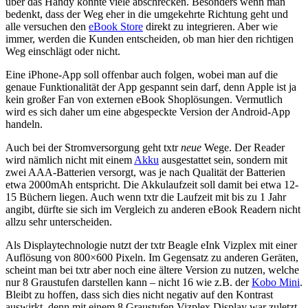
über das Handy könnte viele abschrecken. Besonders wenn man
bedenkt, dass der Weg eher in die umgekehrte Richtung geht und
alle versuchen den
eBook Store
direkt zu integrieren. Aber wie
immer, werden die Kunden entscheiden, ob man hier den richtigen
Weg einschlägt oder nicht.
Eine iPhone-App soll offenbar auch folgen, wobei man auf die
genaue Funktionalität der App gespannt sein darf, denn Apple ist ja
kein großer Fan von externen eBook Shoplösungen. Vermutlich
wird es sich daher um eine abgespeckte Version der Android-App
handeln.
Auch bei der Stromversorgung geht txtr
neue
Wege. Der Reader
wird nämlich nicht mit einem
Akku
ausgestattet sein, sondern mit
zwei AAA-Batterien versorgt, was je nach Qualität der Batterien
etwa 2000mAh entspricht. Die Akkulaufzeit soll damit bei etwa 12-
15 Büchern liegen. Auch wenn txtr die Laufzeit mit bis zu 1 Jahr
angibt, dürfte sie sich im Vergleich zu anderen eBook Readern nicht
allzu sehr unterscheiden.
Als Displaytechnologie nutzt der txtr Beagle eInk Vizplex mit einer
Auflösung von 800×600 Pixeln. Im Gegensatz zu anderen Geräten,
scheint man bei txtr aber noch eine ältere Version zu nutzen, welche
nur 8 Graustufen darstellen kann – nicht 16 wie z.B. der
Kobo Mini
.
Bleibt zu hoffen, dass sich dies nicht negativ auf den Kontrast
auswirkt, denn mit einem 8 Graustufen Vizplex Display war zuletzt