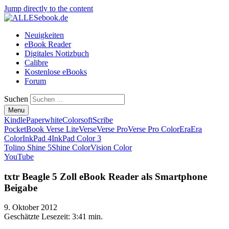
Jump directly to the content
Neuigkeiten
eBook Reader
Digitales Notizbuch
Calibre
Kostenlose eBooks
Forum
Suchen
Menu
Kindle
Paperwhite
Colorsoft
Scribe
PocketBook Verse Lite
Verse
Verse Pro
Verse Pro Color
Era
Era
Color
InkPad 4
InkPad Color 3
Tolino Shine 5
Shine Color
Vision Color
YouTube
txtr Beagle 5 Zoll eBook Reader als Smartphone
Beigabe
9. Oktober 2012
Geschätzte Lesezeit:
3:41 min.