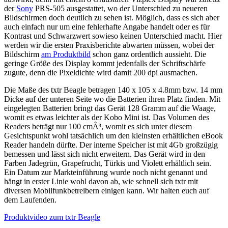
der
Sony
PRS-505 ausgestattet, wo der Unterschied zu neueren
Bildschirmen doch deutlich zu sehen ist. Möglich, dass es sich aber
auch einfach nur um eine fehlerhafte Angabe handelt oder es für
Kontrast und Schwarzwert sowieso keinen Unterschied macht. Hier
werden wir die ersten Praxisberichte abwarten müssen, wobei der
Bildschirm
am Produktbild
schon ganz ordentlich aussieht. Die
geringe Größe des Display kommt jedenfalls der Schriftschärfe
zugute, denn die Pixeldichte wird damit 200 dpi ausmachen.
Die Maße des txtr Beagle betragen 140 x 105 x 4.8mm bzw. 14 mm
Dicke auf der unteren Seite wo die Batterien ihren Platz finden. Mit
eingelegten Batterien bringt das Gerät 128 Gramm auf die Waage,
womit es etwas leichter als der Kobo Mini ist. Das Volumen des
Readers beträgt nur 100 cmÂ³, womit es sich unter diesem
Gesichtspunkt wohl tatsächlich um den kleinsten erhältlichen eBook
Reader handeln dürfte. Der interne Speicher ist mit 4Gb großzügig
bemessen und lässt sich nicht erweitern. Das Gerät wird in den
Farben Jadegrün, Grapefrucht, Türkis und Violett erhältlich sein.
Ein Datum zur Markteinführung wurde noch nicht genannt und
hängt in erster Linie wohl davon ab, wie schnell sich txtr mit
diversen Mobilfunkbetreibern einigen kann. Wir halten euch auf
dem Laufenden.
Produktvideo zum txtr Beagle