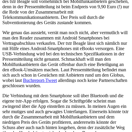
des txtr Beagle soll vornehmlich bei Mobilfunkanbietern geschehen,
denn in der Pressemitteilung ist beim Endpreis von 9,90 Euro (!) nur
die Rede von der Zusammenarbeit mit
Telekommunikationsanbietern. Der Preis soll durch die
Subventionierung des Geräts zustande kommen.
Wie genau das aussieht, verrät man noch nicht, aber vermutlich will
man den Reader zusammen mit Android Smartphones bei
Vertragsabschluss verkaufen. Der txtr Beagle lässt sich nämlich nur
mit Hilfe eines Android-Smartphones mit eBooks versorgen. Eine
USB-Verbindung wird bei den technischen Spezifikationen in der
Pressemitteilung nicht genannt. Schmackhaft will man den
Mobilfunkanbietern das Gerät offenbar durch eine Beteiligung an
den eBook-Umsätzen machen. Laut Pressemitteilung befindet man
sich auch schon in Gesrächen mit Anbietern rund um den Globus,
wobei laut
Buchreport-Tweet
allerdings noch keine Partnerschaften
geschlossen wurden.
Die Verbindung mit dem Smartphone soll über Bluetooth und die
eigene txtr-App erfolgen. Sogar die Schriftgröße scheint man
zwingend über die App einstellen zu müssen. In meinen Augen ein
sehr mutiges und auch gewagtes Unterfangen. Einerseits könnte txtr
durch die Zusammenarbeit mit Mobilfunkanbietern und dem
niedrigen Preis des Geräts profitieren, andererseits könnte der
Schuss aber auch nach hinten losgehen, denn der zusätzliche Weg