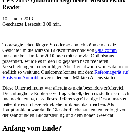
CES 2013: Qualcomm zeigt neuen Mirasol eBook
Reader
10. Januar 2013
Geschätzte Lesezeit:
3:08 min.
Totgesagte leben länger. So oder so ähnlich könnte man die
Gesichte um die Mirasol-Bildschirmtechnik von
Qualcomm
umschreiben. Im Jahr 2010 noch mit sehr viel Optimismus
präsentiert, wurde es in den Folgejahren nach mehreren
Verschiebungen immer ruhiger. Aber irgendwann war es dann doch
endlich so weit und Qualcomm konnte mit dem
Referenzgerät auf
Basis von Android
in verschiedenen Märkten Asiens starten.
Diese Unternehmung war allerdings nicht besonders erfolgreich.
Die anfängliche Euphorie verflog schnell, denn es stellte sich nach
und nach heraus, dass dieses Referenzgerät einige Designmacken
hatte, die es im Lesebetrieb eher unbrauchbar machen. Als
Hauptproblem war da die Glasoberfläche zu nennen, gefolgt von
der sehr dunklen Bilddarstellung und dem hohen Gewicht.
Anfang vom Ende?