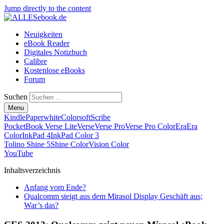
Jump directly to the content
Neuigkeiten
eBook Reader
Digitales Notizbuch
Calibre
Kostenlose eBooks
Forum
Suchen
Menu
Kindle
Paperwhite
Colorsoft
Scribe
PocketBook Verse Lite
Verse
Verse Pro
Verse Pro Color
Era
Era
Color
InkPad 4
InkPad Color 3
Tolino Shine 5
Shine Color
Vision Color
YouTube
Inhaltsverzeichnis
Anfang vom Ende?
Qualcomm steigt aus dem Mirasol Display Geschäft aus;
War’s das?