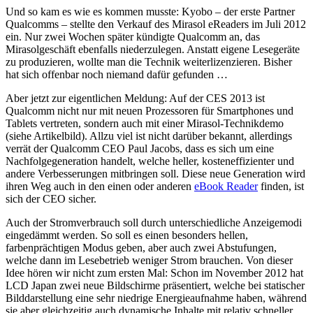
Und so kam es wie es kommen musste: Kyobo – der erste Partner
Qualcomms – stellte den Verkauf des Mirasol eReaders im Juli 2012
ein. Nur zwei Wochen später kündigte Qualcomm an, das
Mirasolgeschäft ebenfalls niederzulegen. Anstatt eigene Lesegeräte
zu produzieren, wollte man die Technik weiterlizenzieren. Bisher
hat sich offenbar noch niemand dafür gefunden …
Aber jetzt zur eigentlichen Meldung: Auf der CES 2013 ist
Qualcomm nicht nur mit neuen Prozessoren für Smartphones und
Tablets vertreten, sondern auch mit einer Mirasol-Technikdemo
(siehe Artikelbild). Allzu viel ist nicht darüber bekannt, allerdings
verrät der Qualcomm CEO Paul Jacobs, dass es sich um eine
Nachfolgegeneration handelt, welche heller, kosteneffizienter und
andere Verbesserungen mitbringen soll. Diese neue Generation wird
ihren Weg auch in den einen oder anderen
eBook Reader
finden, ist
sich der CEO sicher.
Auch der Stromverbrauch soll durch unterschiedliche Anzeigemodi
eingedämmt werden. So soll es einen besonders hellen,
farbenprächtigen Modus geben, aber auch zwei Abstufungen,
welche dann im Lesebetrieb weniger Strom brauchen. Von dieser
Idee hören wir nicht zum ersten Mal: Schon im November 2012 hat
LCD Japan zwei neue Bildschirme präsentiert, welche bei statischer
Bilddarstellung eine sehr niedrige Energieaufnahme haben, während
sie aber gleichzeitig auch dynamische Inhalte mit relativ schneller